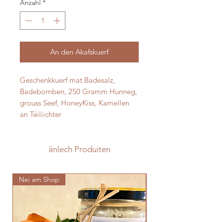
Anzahl
*
An den Akafskuerf
Geschenkkuerf mat Badesalz,
Badebomben, 250 Gramm Hunneg,
grouss Seef, HoneyKiss, Kamellen
an Téiliichter
änlech Produiten
Nei am Shop